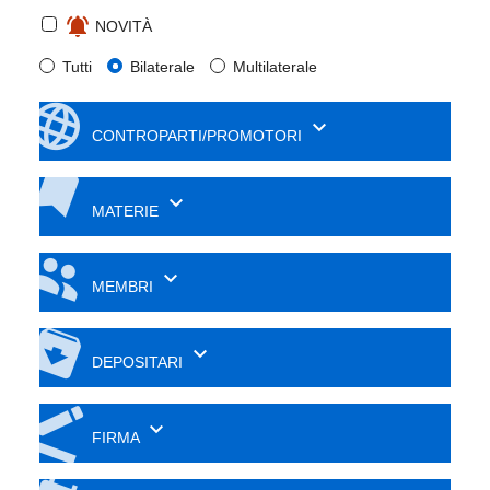
notifications_active
NOVITÀ
Tutti
Bilaterale
Multilaterale
language
keyboard_arrow_down
CONTROPARTI/PROMOTORI
bookmarks
keyboard_arrow_down
MATERIE
group
keyboard_arrow_down
MEMBRI
archive
keyboard_arrow_down
DEPOSITARI
border_color
keyboard_arrow_down
FIRMA