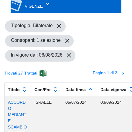
date_range
keyboard_arrow_down
VIGENZE
close
Tipologia: Bilaterale
close
Controparti: 1 selezione
close
In vigore dal: 06/08/2026
Pagina 1 di 2
Trovati 27 Trattati
chevron_right
unfold_more
unfold_more
keyboard_arrow_up
unfold_
Titolo
Con/Pro
Data firma
Data vigenza
ACCORD
ISRAELE
05/07/2024
03/09/2024
O
MEDIANT
E
SCAMBIO